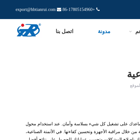
export@hbtianrui.com

+86-17805154960

م
مدونة
اتصل بنا
عية
موقع
ما يساعدك على تشغيل كل شيء بسلاسة وأمان. عند استخدام محول
وائر القصيرة بسرعة، مما يحمي أجهزتك من التلف. تدعم وحدات محولات CT أيضًا إدارة الطاقة من خلال مراقبة الأجهزة وتحسين كفاءتها. في الأتمتة الصناعية،