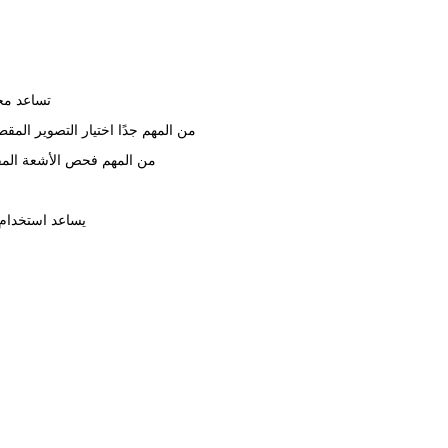
تساعد محولات التيار (CTs) على قياس التيارات الكهربائية الكبي
من المهم جدًا اختيار التصوير المقطعي المحوسب (CT) المناسب. يجب أن تفكر في الإخراج والحجم والدقة. وهذا يساعد ن
من المهم فحص الأشعة المقط
يساعد استخدام 