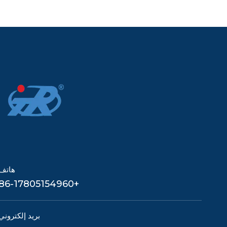
هاتف
+86-17805154960
بريد إلكتروني