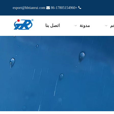
export@hbtianrui.com

+86-17805154960

م
مدونة
اتصل بنا