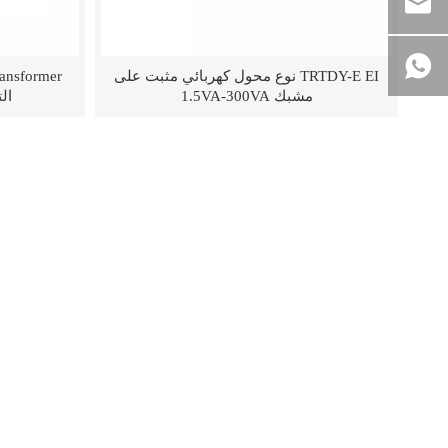
TRTDY-E EI نوع محول كهربائي مثبت على
مشبك 1.5VA-300VA
التي