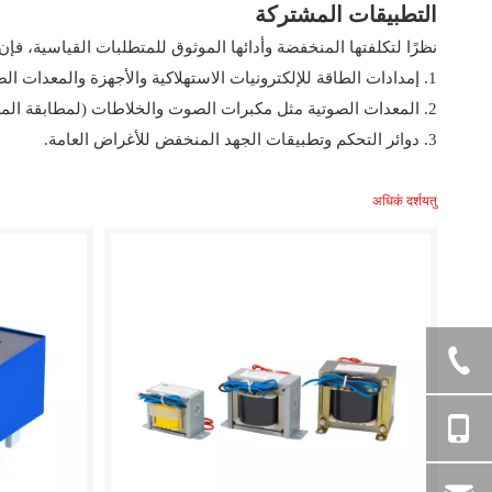
التطبيقات المشتركة
نظرًا لتكلفتها المنخفضة وأدائها الموثوق للمتطلبات القياسية، فإن محولات EI-core موجودة في
1. إمدادات الطاقة للإلكترونيات الاستهلاكية والأجهزة والمعدات الصناعية منخفضة الطاقة.
2. المعدات الصوتية مثل مكبرات الصوت والخلاطات (لمطابقة المعاوقة وعزلها).
3. دوائر التحكم وتطبيقات الجهد المنخفض للأغراض العامة.
अधिकं दर्शयतु