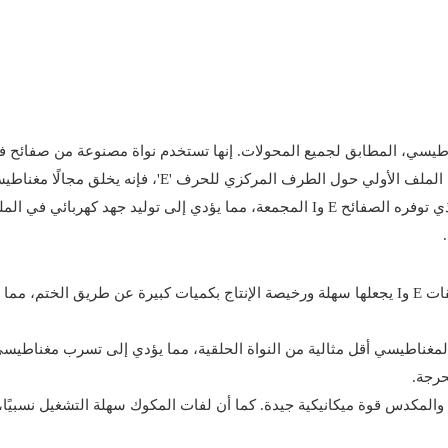
يسي، المطابق لجميع المحولات. إنها تستخدم نواة مصنوعة من صفائح فو
على شكل E وI ومكدسة معًا. عندما يتدفق التيار المتردد عبر ملف الملف الأولي حول الطرف المركزي للحرف 'E
يدور هذا التدفق المغناطيسي عبر المسار المغناطيسي المغلق الذي توفره الصفائح E وI المجمعة، مما يؤدي إلى توليد جهد ك
: الشكل البسيط والمستطيل للطبقات E وI يجعلها سهلة ورخيصة الإنتاج بكميات كبيرة عن طريق الختم،
ره المغناطيسي أقل مثالية من النواة الحلقية، مما يؤدي إلى تسرب مغناطيس
حرجة.
والمكدس قوة ميكانيكية جيدة. كما أن لفات المكوك سهلة التشغيل نسبيًا،