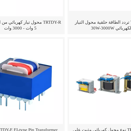
TRTDY-T تردد الطاقة حلقية محول التيار
كهربائي 30W-3000W
5 وات - 3000 وات
TRTDY-E EI نوع محول كهربائي مثبت على