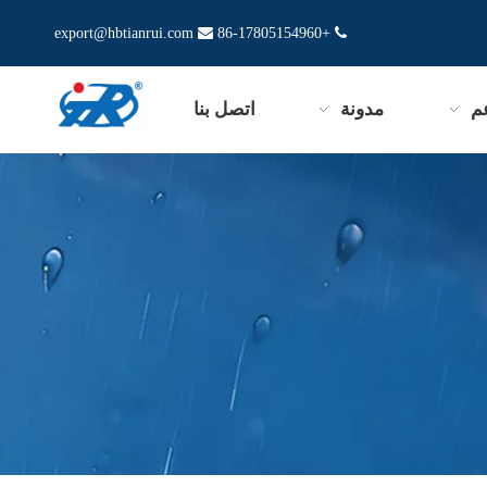
export@hbtianrui.com

+86-17805154960

م
مدونة
اتصل بنا