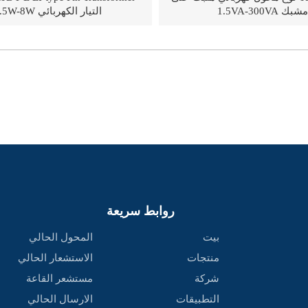
مشبك 1.5VA-300VA
التيار الكهربائي 0.5W-8W
روابط سريعة
بيت
المحول الحالي
منتجات
الاستشعار الحالي
شركة
مستشعر القاعة
التطبيقات
الارسال الحالي