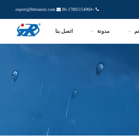
export@hbtianrui.com

+86-17805154960

م
مدونة
اتصل بنا