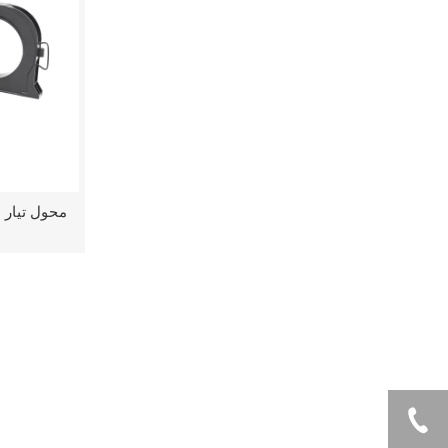
محول تيار 
ميزات المنتج
1.
حساسية عالية لعدم التوازن
: إنها حساسة بشكل استثنائي للتيار
أجهزة قياس الطور القياسية، مما يجعلها مثالية للكشف عن الأخطاء
2.
غير حساس للأحمال المتوازنة
: يتجاهل عمدا تيارات الحمل العادية
3.
جهاز الحماية المتخصصة
: وظيفتها الوحيدة هي حماية السلامة، 
التطبيقات المشتركة
يعد CBCT مكونًا رئيسيًا في أنظمة السلامة الكهربائية: