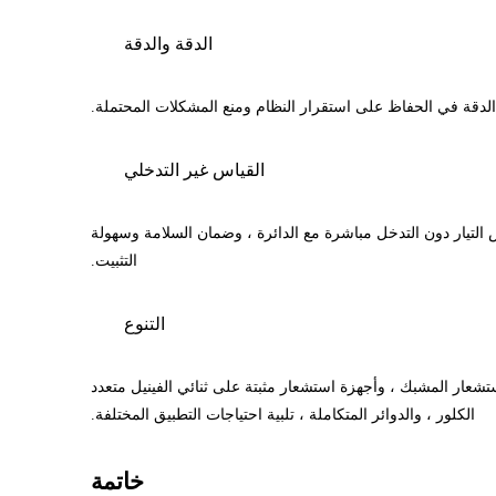
الدقة والدقة
الدقة في الحفاظ على استقرار النظام ومنع المشكلات المحتملة.
القياس غير التدخلي
رات قياس غير تدخلية. هذا يعني أنه يمكنهم قياس التيار دون التدخل مباشرة مع الدائرة ، وضمان السلامة وسهولة
التثبيت.
التنوع
 و DC. وهي متوفرة في أشكال مختلفة ، مثل أجهزة استشعار المشبك ، وأجهزة استشعار مثبتة على ثنائي الفينيل متعدد
الكلور ، والدوائر المتكاملة ، تلبية احتياجات التطبيق المختلفة.
خاتمة