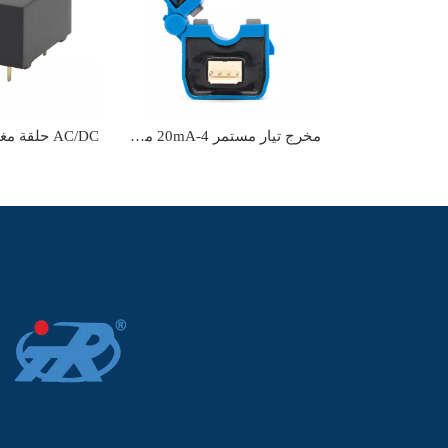
مخرج تيار مستمر 4-20mA مستشعر تيار تأثير القاعة