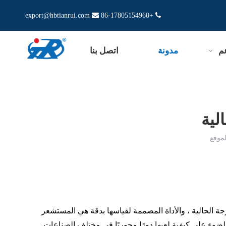
export@hbtianrui.com

+86-17805154960

م
مدونة
اتصل بنا
لية
موقع
حرجة الحالية ، والأداة المصممة لقياسها بدقة هي المستشعر
الضوء على كيفية لعبها دورًا محوريًا في مختلف الصناعات.