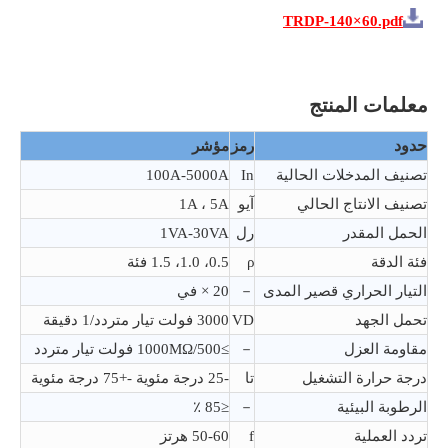
TRDP-140×60.pdf
معلمات المنتج
حدود
رمز
مؤشر
تصنيف المدخلات الحالية
In
100A-5000A
تصنيف الانتاج الحالي
آيو
1A ، 5A
الحمل المقدر
رل
1VA-30VA
فئة الدقة
ρ
0.5، 1.0، 1.5 فئة
التيار الحراري قصير المدى
－
20 × في
تحمل الجهد
VD
3000 فولت تيار متردد/1 دقيقة
مقاومة العزل
－
≥1000MΩ/500 فولت تيار متردد
درجة حرارة التشغيل
تا
-25 درجة مئوية -+75 درجة مئوية
الرطوبة البيئية
－
≤85 ٪
تردد العملية
f
50-60 هرتز