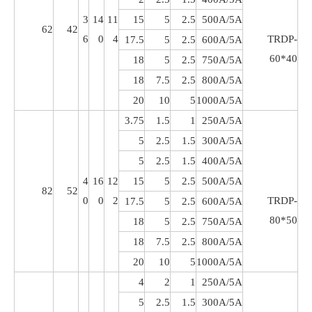
3
14
11
15
5
2.5
500A/5A
62
42
6
0
4
TRDP-
17.5
5
2.5
600A/5A
60*40
18
5
2.5
750A/5A
18
7.5
2.5
800A/5A
20
10
5
1000A/5A
3.75
1.5
1
250A/5A
5
2.5
1.5
300A/5A
5
2.5
1.5
400A/5A
4
16
12
15
5
2.5
500A/5A
82
52
0
0
2
TRDP-
17.5
5
2.5
600A/5A
80*50
18
5
2.5
750A/5A
18
7.5
2.5
800A/5A
20
10
5
1000A/5A
4
2
1
250A/5A
5
2.5
1.5
300A/5A