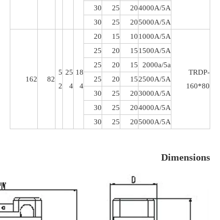
30
25
20
4000A/5A
30
25
20
5000A/5A
20
15
10
1000A/5A
25
20
15
1500A/5A
25
20
15
2000a/5a
5
25
18
TRDP-
162
82
25
20
15
2500A/5A
2
4
4
160*80
30
25
20
3000A/5A
30
25
20
4000A/5A
30
25
20
5000A/5A
Dimensions