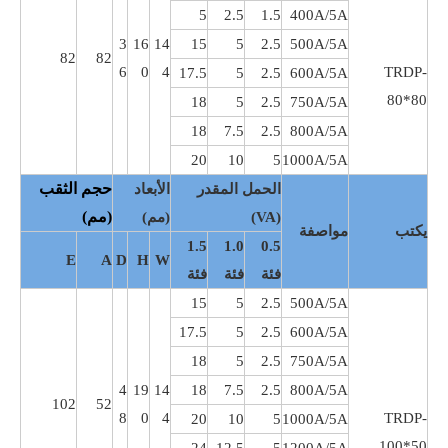
5
2.5
1.5
400A/5A
3
16
14
15
5
2.5
500A/5A
82
82
6
0
4
TRDP-
17.5
5
2.5
600A/5A
80*80
18
5
2.5
750A/5A
18
7.5
2.5
800A/5A
20
10
5
1000A/5A
حجم الثقب
الحمل المقدر
الأبعاد
(مم)
(VA)
(مم)
يكتب
مواصفة
1.5
1.0
0.5
E
A
D
H
W
فئة
فئة
فئة
15
5
2.5
500A/5A
17.5
5
2.5
600A/5A
18
5
2.5
750A/5A
4
19
14
18
7.5
2.5
800A/5A
102
52
8
0
4
TRDP-
20
10
5
1000A/5A
100*50