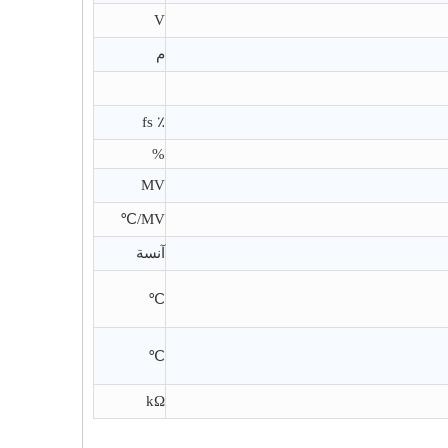
V
م
٪ fs
%
MV
MV/℃
آنسة
℃
℃
kΩ