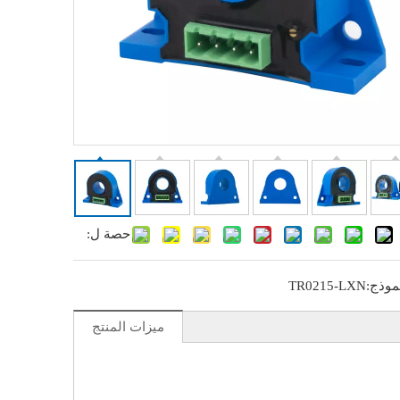
حصة ل:
موذج:
TR0215-LXN
ميزات المنتج