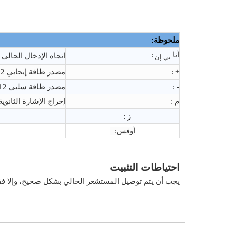
ملحوظة:
أنا
:
اتجاه الإدخال الحالي
بي إن
+ :
مصدر طاقة إيجابي 12 فولت/15 فولت
- :
مصدر طاقة سلبي 12 فولت/15 فولت
م :
إخراج الإشارة الثانوية
ز :
أوفس:
احتياطات التثبيت
يجب أن يتم توصيل المستشعر الحالي بشكل صحيح، وإلا فقد