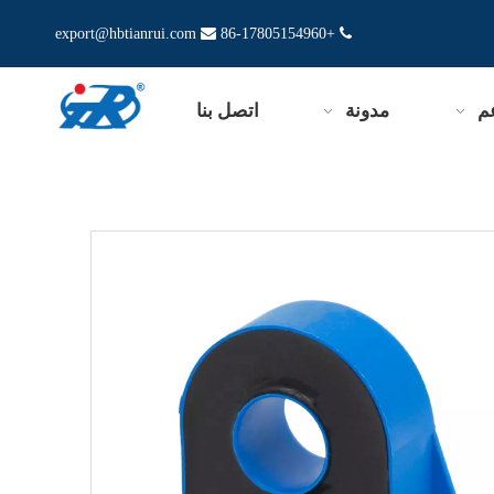
export@hbtianrui.com

+86-17805154960

م
مدونة
اتصل بنا