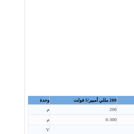
200 مللي أمبير/5 فولت
وحدة
200
م
0-300
م
V