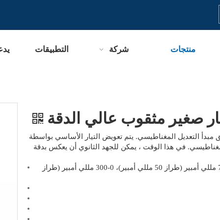
منتجات
شركة
التطبيقات
يدع
ر صغير مثقوب عالي الدقة
مبدأ التعديل المغناطيسي. يتم تعويض التيار الأساسي بواسطة
لمغناطيسي. في هذا الوقت ، يمكن للجهد الثانوي أن يعكس بدقة
: 0-15 مللي أمبير (طراز 10 مللي أمبير)، 0-75 مللي أمبير (طراز 50 مللي أمبير)، 0-300 مللي أمبير (طراز